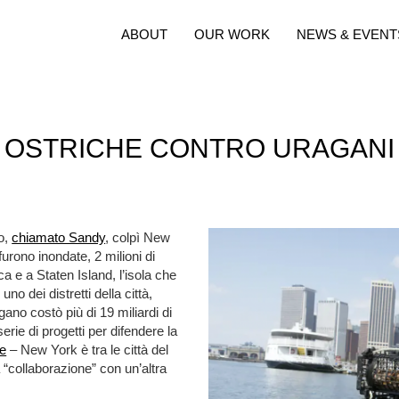
ABOUT
OUR WORK
NEWS & EVENT
OSTRICHE CONTRO URAGANI
no,
chiamato Sandy
, colpì New
furono inondate, 2 milioni di
a e a Staten Island, l’isola che
o dei distretti della città,
ano costò più di 19 miliardi di
erie di progetti per difendere la
re
– New York è tra le città del
“collaborazione” con un’altra