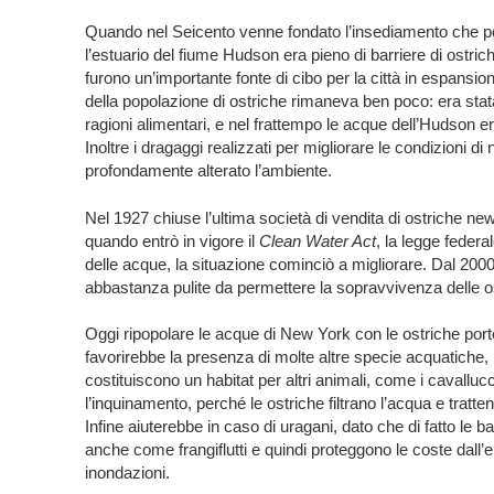
Quando nel Seicento venne fondato l’insediamento che p
l’estuario del fiume Hudson era pieno di barriere di ostric
furono un’importante fonte di cibo per la città in espansio
della popolazione di ostriche rimaneva ben poco: era sta
ragioni alimentari, e nel frattempo le acque dell’Hudson e
Inoltre i dragaggi realizzati per migliorare le condizioni 
profondamente alterato l’ambiente.
Nel 1927 chiuse l’ultima società di vendita di ostriche new
quando entrò in vigore il
Clean Water Act
, la legge federa
delle acque, la situazione cominciò a migliorare. Dal 2000
abbastanza pulite da permettere la sopravvivenza delle o
Oggi ripopolare le acque di New York con le ostriche port
favorirebbe la presenza di molte altre specie acquatiche, 
costituiscono un habitat per altri animali, come i cavallucc
l’inquinamento, perché le ostriche filtrano l’acqua e tra
Infine aiuterebbe in caso di uragani, dato che di fatto le b
anche come frangiflutti e quindi proteggono le coste dall’
inondazioni.