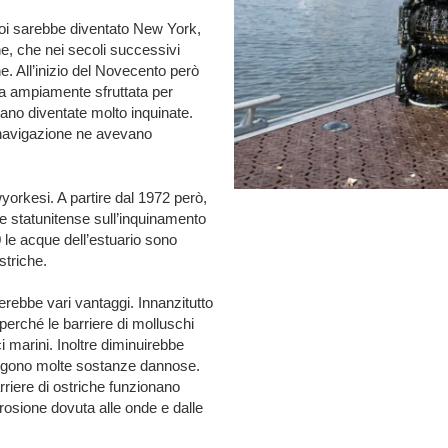
oi sarebbe diventato New York,
he, che nei secoli successivi
ne. All’inizio del Novecento però
ta ampiamente sfruttata per
rano diventate molto inquinate.
di navigazione ne avevano
yorkesi. A partire dal 1972 però,
le statunitense sull’inquinamento
 le acque dell’estuario sono
striche.
erebbe vari vantaggi. Innanzitutto
perché le barriere di molluschi
i marini. Inoltre diminuirebbe
ttengono molte sostanze dannose.
arriere di ostriche funzionano
erosione dovuta alle onde e dalle