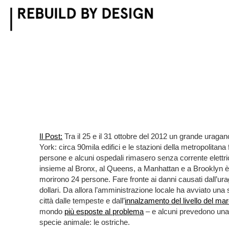
Skip
to
content
Il Post:
Tra il 25 e il 31 ottobre del 2012 un grande uraga
York: circa 90mila edifici e le stazioni della metropolitana 
persone e alcuni ospedali rimasero senza corrente elettric
insieme al Bronx, al Queens, a Manhattan e a Brooklyn è un
morirono 24 persone. Fare fronte ai danni causati dall’urag
dollari. Da allora l’amministrazione locale ha avviato una s
città dalle tempeste e dall’
innalzamento del livello del ma
mondo
più esposte al problema
– e alcuni prevedono una 
specie animale: le ostriche.